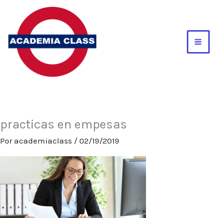
Ir
al
contenido
practicas en empesas
Por
academiaclass
/
02/19/2019